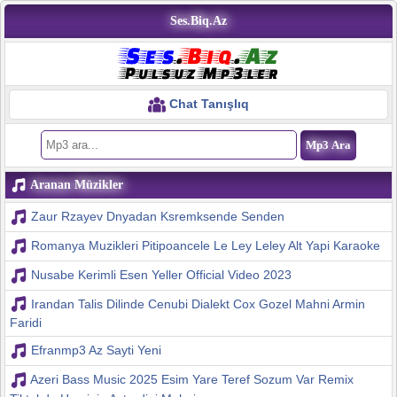
Ses.Biq.Az
Chat Tanışlıq
Aranan Müzikler
Zaur Rzayev Dnyadan Ksremksende Senden
Romanya Muzikleri Pitipoancele Le Ley Leley Alt Yapi Karaoke
Nusabe Kerimli Esen Yeller Official Video 2023
Irandan Talis Dilinde Cenubi Dialekt Cox Gozel Mahni Armin
Faridi
Efranmp3 Az Sayti Yeni
Azeri Bass Music 2025 Esim Yare Teref Sozum Var Remix