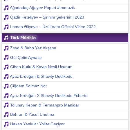
Ağadadaş Ağayev Popuri #tmmuzik
Qadir Fətəliyev – Şirinim Şəkərim | 2023
Ləman Əliyeva – Üzülürəm Official Video 2022
Türk Müzikler
Zeyd & Baho Yaz Akşamı
Gül Çetin Aynalar
Cihan Kutlu & Kayıp Nesil Uçurum
Ayaz Erdoğan & Shawty Dedikodu
Çiğdem Solmaz Not
Ayaz Erdoğan X Shawty Dedikodu #shorts
Tolunay Kepen & Fermanpro Manidar
Behran & Yusuf Unutma
Hakan Yankılar Yollar Geçiyor