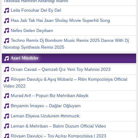
Tiktokda Haminin Axtardigi Mahni
Leila Forouhar Del Ey Del
Haa Jab Tak Hai Jaan Sholay Movie Superhit Song
Nefes Gelen Deyilsen
Techno Remix Dj Bombom Music Remix 2025 Dance With Dj
Nonstop Synthesis Remix 2025
Azəri Müzikler
Orxan Cavad – Qəmzəli Qız Yeni Toy Mahnisi 2023
Rövşən Davulçu & Aşıq Mübariz – Ritm Kompozisiya Official
Video 2022
Murad Arif – Popuri Biz Mehriban Ailəyik
Binyamin İmayev – Dağlar Oğluyam
Leman Eliyeva Uzulurem #tmmuzik
Leman & Mehriban – Balım Duzum Official Video
Rövşən Davulçu – Toy Açılışı Kompozisiya | 2023